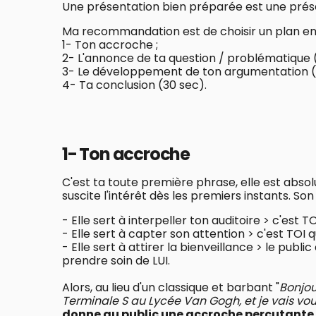
Une présentation bien préparée est une prés
Ma recommandation est de choisir un plan en
1- Ton accroche ;
2- L'annonce de ta question / problématique 
3- Le développement de ton argumentation (
4- Ta conclusion (30 sec).
1- Ton accroche
C'est ta toute première phrase, elle est absol
suscite l'intérêt dès les premiers instants. Son r
- Elle sert à interpeller ton auditoire > c'est TO
- Elle sert à capter son attention > c'est TOI 
- Elle sert à attirer la bienveillance > le publ
prendre soin de LUI.
Alors, au lieu d'un classique et barbant "
Bonjou
Terminale S au Lycée Van Gogh, et je vais vous
donne au public une accroche percutante
.