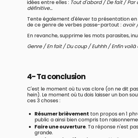
idées entre elles :
Tout d'abord / De fait / Pa
définitive...
Tente également d'élever ta présentation en
de ce genre de verbes passe-partout :
avoir /
En revanche, supprime les mots parasites, inuti
Genre / En fait / Du coup / Euhhh / Enfin voilà q
4- Ta conclusion
C'est le moment où tu vas clore (on ne dit pa
hein). Le moment où tu dois laisser un bon souv
ces 3 choses :
Résumer brièvement
ton propos en 1 phra
public a ainsi bien compris ton raisonneme
Faire une ouverture
. Ta réponse n'est pas
grande.