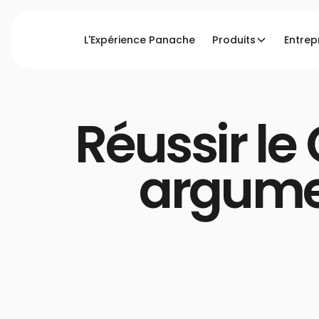
L'Expérience Panache
Produits
Entrep
Accueil
Blog
Réussir le Grand oral du Bac : e
Réussir le
argume