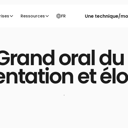
Une technique/moi
rises
Ressources
FR
ntre argumentation et éloquence
 Grand oral du 
ntation et él
·