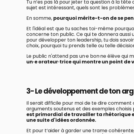
Tu n’es pas là pour jeter ta question à la tête 
sujet est intéressant, quels sont les problèmes q
En somme,
pourquoi mérite-t-on de se penc
Et l'idéal est que tu saches toi-même pourquoi
concerne ton public. Ce qui te donnera auss
pour développer ton leadership, tu dois savoir 
choix, pourquoi tu prends telle ou telle décisio
Le public n'attend pas un·e bon·ne élève qui mon
un·e orateur·trice qui montre un point de 
3- Le développement de ton ar
Il serait difficile pour moi de te dire commen
arguments soutenus et des exemples choisis po
est primordial de travailler ta rhétorique 
une suite d'idées ordonnée.
Et pour t’aider à garder une trame cohérente, 