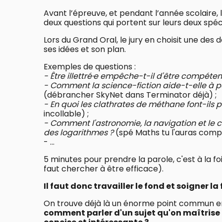
Avant l’épreuve, et pendant l’année scolaire, 
deux questions qui portent sur leurs deux spéc
Lors du Grand Oral, le jury en choisit une des 
ses idées et son plan.
Exemples de questions :
- Être illettré·e empêche-t-il d'être compéten
- Comment la science-fiction aide-t-elle à 
(débrancher SkyNet dans Terminator déjà) ;
- En quoi les clathrates de méthane font-ils 
incollable) ;
- Comment l'astronomie, la navigation et le ca
des logarithmes ?
(spé Maths tu l'auras compr
- ...
5 minutes pour prendre la parole, c'est à la fo
faut chercher à être efficace).
Il faut donc travailler le fond et soigner la
On trouve déjà là un énorme point commun en
comment parler d'un sujet qu'on maîtrise à 