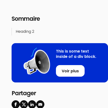
Sommaire
Heading 2
This is some text
inside of a div block.
Voir plus
Partager