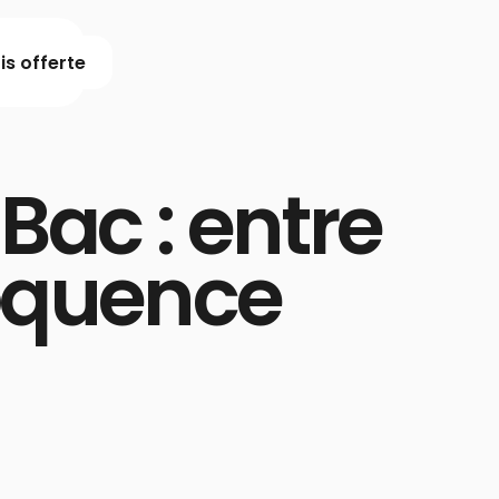
s offerte
Bac : entre
oquence