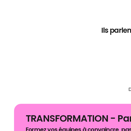
Ils parl
D
TRANSFORMATION - Par
Formez vos équipes à convaincre, pas 