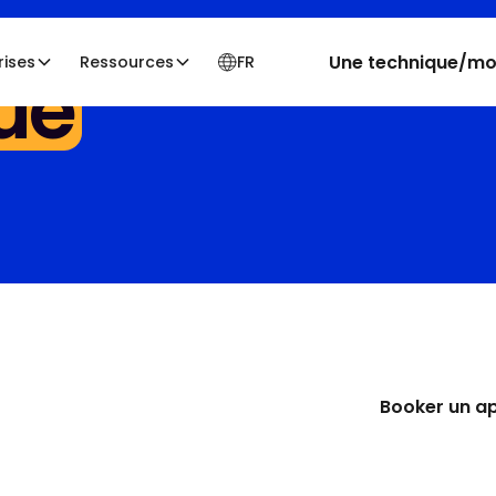
Une technique/moi
rises
Ressources
FR
ue
, pas
+200 orga
Approche conç
Rhétorique et 
Booker un a