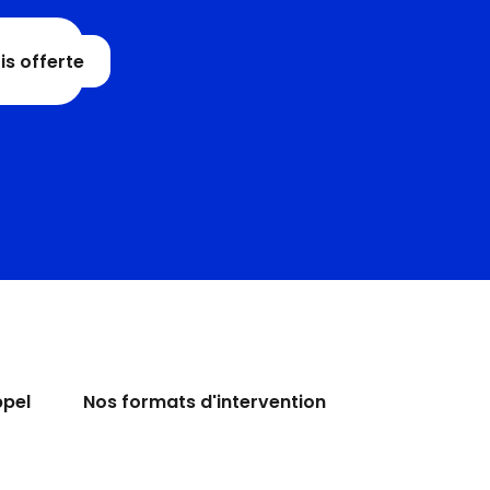
s offerte
nisations accompagnées
ue par un Docteur en
un Expert Business.
ppel
Nos formats d'intervention