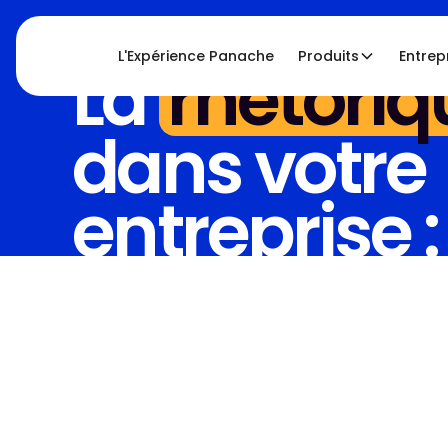
L'Expérience Panache
Produits
Entrep
La
rhétoriq
dans votre
entreprise :
convaincre
réciter.