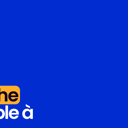
he
le à