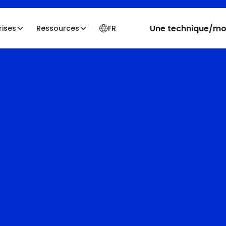
Une technique/moi
rises
Ressources
FR