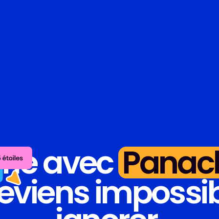
rle avec
Panac
deviens impossib