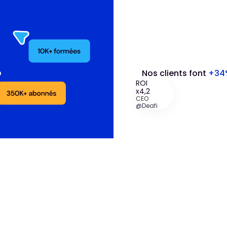
Nos clients font
+34
ROI
x4,2
CEO
@Deafi