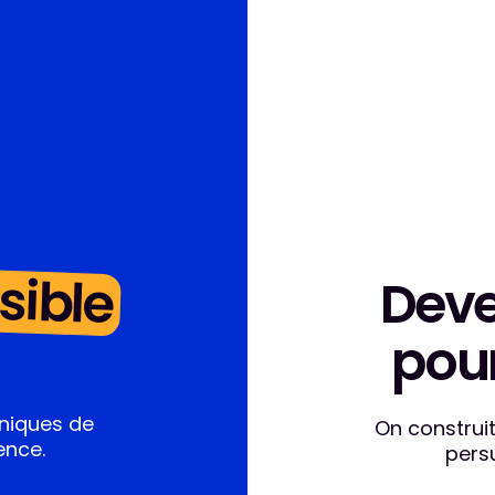
sible
Dev
pou
hniques de
On construi
ence.
persu