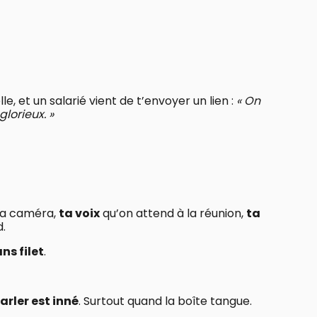
le, et un salarié vient de t’envoyer un lien :
« On
glorieux. »
la caméra,
ta voix
qu’on attend à la réunion,
ta
.
ns filet
.
arler est inné
. Surtout quand la boîte tangue.