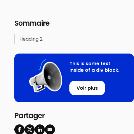
Sommaire
Heading 2
This is some text
inside of a div block.
Voir plus
Partager