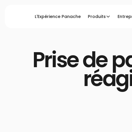
L'Expérience Panache
Produits
Entrep
Accueil
Blog
Prise de parole de crise : comme
Prise de p
réag