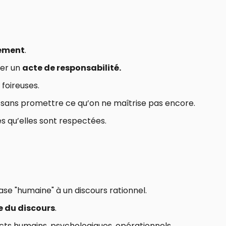
sement
.
ser un
acte de responsabilité.
 foireuses.
r sans promettre ce qu’on ne maîtrise pas encore.
es qu’elles sont respectées.
ase "humaine" à un discours rationnel.
e du discours
.
ts humains, psychologiques, opérationnels.