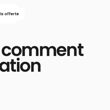
s offerte
e : comment
ation