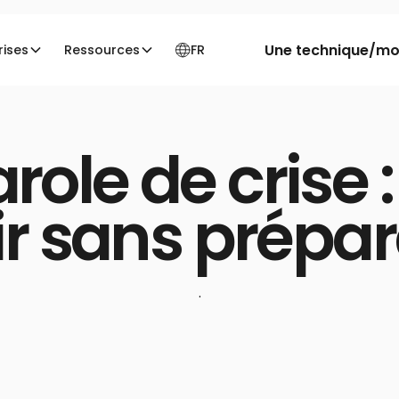
Une technique/moi
rises
Ressources
FR
nt réagir sans préparation
arole de cris
ir sans prépar
·