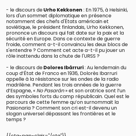
- le discours de
Urho Kekkonen
: En 1975, à Helsinki,
lors d'un sommet diplomatique en présence
notamment des chefs d'États américain et
soviétique, le président finlandais, Urho Kekkonen,
prononce un discours qui fait date sur la paix et la
sécurité en Europe. Dans ce contexte de guerre
froide, comment a-t-il convaincu les deux blocs de
s'entendre ? Comment cet acte a-t-il pu jouer un
rôle inattendu dans la chute de l'URSS ?
- le discours de
Dolores Ibárruri
: Au lendemain du
coup d’État de Franco en 1936, Dolorès Ibarruri
appelle à la résistance sur les ondes de la radio
madrilène. Pendant les trois années de la guerre
d’Espagne, «
No Pasarán
» et son oratrice sont l’un
des symboles forts du camp républicain. Quel est le
parcours de cette femme qu’on surnommait la
Pasionaria ? Comment son cri est-il devenu un
slogan universel dépassant les frontières et le
temps ?
{{cta-pap-clair="/cta"}}