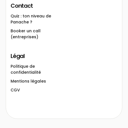
Contact
Quiz : ton niveau de
Panache ?
Booker un call
(entreprises)
Légal
Politique de
confidentialité
Mentions légales
CGV
Panache te présente...
ses cookies !
Pour te proposer la meilleure expérience possible