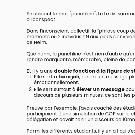
En utilisant le mot "punchline", tu te dis sûrem
circonspect.
Dans l'inconscient collectif, la "phrase coup 
moments où 2 individus TN aux pieds s'envoien
de Helm.
Que nenni, la punchline n'est rien d'autre qu'un
rendre marquante, mémorable, pleine de pan
Et il y a une
double fonction à la figure de st
Elle sert à
faire joli
, rendre un message plu
émotionnellement.
Elle sert surtout à
élever un message
pour
discours de plusieurs minutes, ce sont les
Preuve par l'exemple, j'avais coaché des étu
participaient à une simulation de COP sur le 
délégation et devait tenir un discours de 10mn
Parmi les différents étudiants, il y en a 1 qui