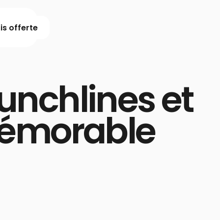
s offerte
unchlines et
mémorable