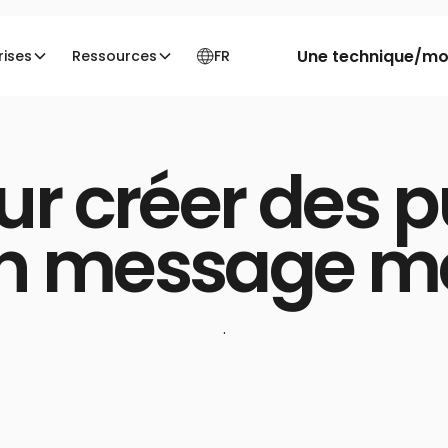
Une technique/moi
rises
Ressources
FR
ines et rendre ton message mémorable
ur créer des p
on message 
·