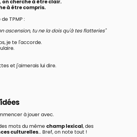
,
on cherche à être clair.
he à être compris.
e de TPMP :
n ascension, tu ne la dois qu'à tes flatteries"
, je te l'accorde.
ulaire.
tes et j'aimerais lui dire.
'idées
commencer à jouer avec.
 des mots du même
champ lexical
, des
ces culturelles
... Bref, on note tout !