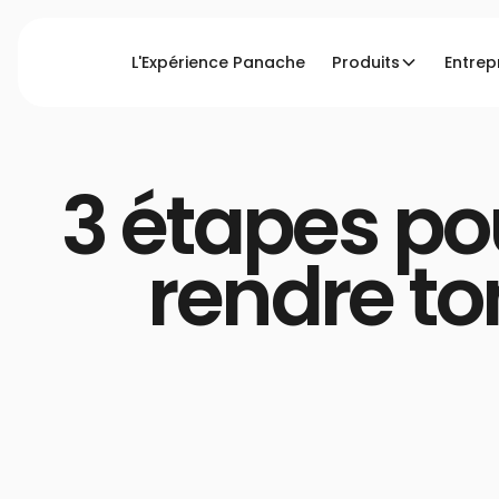
L'Expérience Panache
Produits
Entrep
Accueil
Blog
3 étapes pour créer des punchl
3 étapes po
rendre t