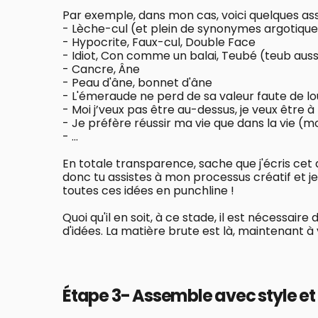
Par exemple, dans mon cas, voici quelques asso
- Lèche-cul (et plein de synonymes argotique
- Hypocrite, Faux-cul, Double Face
- Idiot, Con comme un balai, Teubé (teub aussi
- Cancre, Âne
- Peau d'âne, bonnet d'âne
- L'émeraude ne perd de sa valeur faute de l
- Moi j’veux pas être au-dessus, je veux être à
- Je préfère réussir ma vie que dans la vie (m
- ...
En totale transparence, sache que j'écris cet 
donc tu assistes à mon processus créatif et 
toutes ces idées en punchline !
Quoi qu'il en soit, à ce stade, il est nécessai
d'idées. La matière brute est là, maintenant 
Étape 3- Assemble avec style e