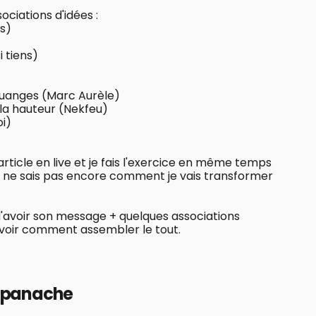
ciations d'idées :
s)
 tiens)
ouanges (Marc Aurèle)
 la hauteur (Nekfeu)
oi)
article en live et je fais l'exercice en même temps
je ne sais pas encore comment je vais transformer
re d'avoir son message + quelques associations
à voir comment assembler le tout.
t panache