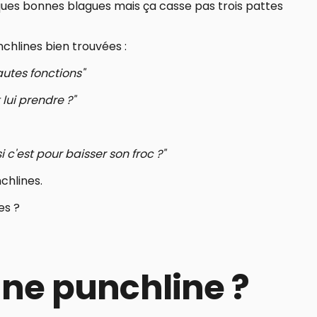
ques bonnes blagues mais ça casse pas trois pattes
nchlines bien trouvées :
autes fonctions"
t lui prendre ?"
 c'est pour baisser son froc ?"
chlines.
es ?
une punchline ?