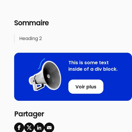
Sommaire
Heading 2
This is some text
inside of a div block.
Voir plus
Partager