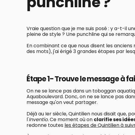
punchline ?
Vraie question que je me suis posé : y a-t-il 
pleine de style ? Une punchline qui se remarq
En combinant ce que nous disent les anciens
des mots), j'ai érigé 3 grandes étapes par lesq
Étape 1- Trouve le message à fa
On ne se lance pas dans un toboggan aquatiqu
Aquaboulevard. Donc, on ne se lance pas dans
message qu'on veut partager.
Déjà au Ier siècle, Quintilien nous disait que, 
l'
Inventio.
Ce moment où on
clarifie ses idé
redonne toutes
les étapes de Quintilien à sui